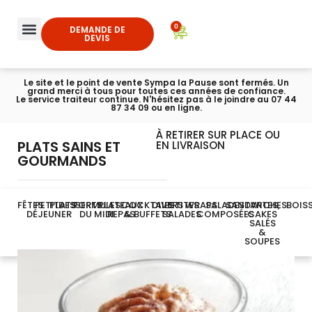
0
DEMANDE DE
DEVIS
Le site et le point de vente Sympa la Pause sont fermés. Un
grand merci à tous pour toutes ces années de confiance.
Le service traiteur continue. N'hésitez pas à le joindre au 07 44
87 34 09 ou en ligne.
À RETIRER SUR PLACE OU
PLATS SAINS ET
EN LIVRAISON
GOURMANDS
FÊTES
PETIT-
PLATS
DESSERTS
FORMULES
PLATEAUX
COCKTAILS
DIVERS
PETITES
WRAPS
SALADES
SANDWICHES
TARTES,
BOIS
DÉJEUNER
DU MIDI
REPAS
& BUFFETS
SALADES
COMPOSÉES
CAKES
SALÉS
&
SOUPES