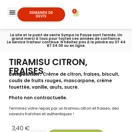
0
DEMANDE DE
DEVIS
Le site et le point de vente Sympa la Pause sont fermés. Un
grand merci à tous pour toutes ces années de confiance.
Le service traiteur continue. N'hésitez pas à le joindre au 07 44
87 34 09 ou en ligne.
TIRAMISU CITRON,
FRAISES
Composition :
Crème de citron, fraises, biscuit,
coulis de fruits rouges, mascarpone, crème
fouettée, vanille, œufs, sucre.
Photo non contractuelle.
Terminez votre repas par un tiramisu citron et fraises, des
saveurs fraîches et authentiques !
3,40
€