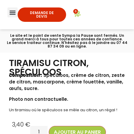
0
DEMANDE DE
DEVIS
Le site et le point de vente Sympa la Pause sont fermés. Un
grand merci à tous pour toutes ces années de confiance.
Le service traiteur continue. N'hésitez pas à le joindre au 07 44
87 34 09 ou en ligne.
TIRAMISU CITRON,
SPÉCULOOS
Composition :
Spéculoos, crème de citron, zeste
de citron, mascarpone, crème fouettée, vanille,
œufs, sucre.
Photo non contractuelle.
Un tiramisu où le spéculoos se mêle au citron, un régal !
3,40
€
AJOUTER AU PANIER