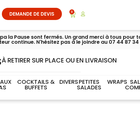
0
DEMANDE DE DEVIS
ympa la Pause sont fermés. Un grand merci à tous pour 
iteur continue. N'hésitez pas à le joindre au 07 44 87 34 
S
À RETIRER SUR PLACE OU EN LIVRAISON
EAUX
COCKTAILS &
DIVERS
PETITES
WRAPS
SA
AS
BUFFETS
SALADES
COM