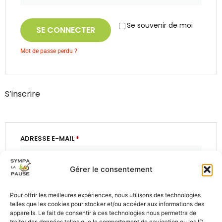
Se souvenir de moi
SE CONNECTER
Mot de passe perdu ?
S’inscrire
ADRESSE E-MAIL
*
Gérer le consentement
Un lien permettant de définir un nouveau mot de
passe sera envoyé à votre adresse e-mail.
Pour offrir les meilleures expériences, nous utilisons des technologies
telles que les cookies pour stocker et/ou accéder aux informations des
Vos données personnelles seront utilisées pour vous
appareils. Le fait de consentir à ces technologies nous permettra de
accompagner au cours de votre visite du site web, gérer
traiter des données telles que le comportement de navigation ou les ID