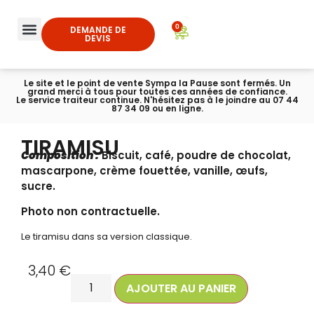
0
DEMANDE DE
DEVIS
Le site et le point de vente Sympa la Pause sont fermés. Un
grand merci à tous pour toutes ces années de confiance.
Le service traiteur continue. N'hésitez pas à le joindre au 07 44
87 34 09 ou en ligne.
TIRAMISU
Composition :
Biscuit, café, poudre de chocolat,
mascarpone, crème fouettée, vanille, œufs,
sucre.
Photo non contractuelle.
Le tiramisu dans sa version classique.
3,40
€
AJOUTER AU PANIER