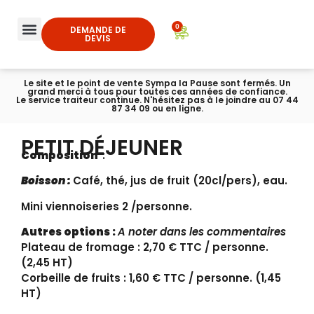
0
DEMANDE DE
DEVIS
Le site et le point de vente Sympa la Pause sont fermés. Un
grand merci à tous pour toutes ces années de confiance.
Le service traiteur continue. N'hésitez pas à le joindre au 07 44
87 34 09 ou en ligne.
PETIT DÉJEUNER
Composition
:
Boisson :
Café, thé, jus de fruit (20cl/pers), eau.
Mini viennoiseries 2 /personne.
Autres options :
A noter dans les commentaires
Plateau de fromage : 2,70 € TTC / personne.
(2,45 HT)
Corbeille de fruits : 1,60 € TTC / personne. (1,45
HT)