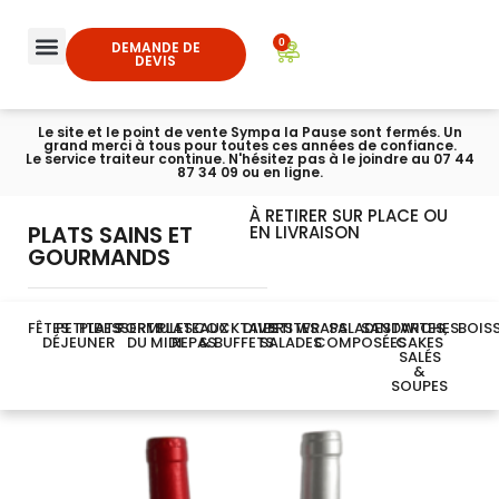
0
DEMANDE DE
DEVIS
Le site et le point de vente Sympa la Pause sont fermés. Un
grand merci à tous pour toutes ces années de confiance.
Le service traiteur continue. N'hésitez pas à le joindre au 07 44
87 34 09 ou en ligne.
À RETIRER SUR PLACE OU
PLATS SAINS ET
EN LIVRAISON
GOURMANDS
FÊTES
PETIT-
PLATS
DESSERTS
FORMULES
PLATEAUX
COCKTAILS
DIVERS
PETITES
WRAPS
SALADES
SANDWICHES
TARTES,
BOIS
DÉJEUNER
DU MIDI
REPAS
& BUFFETS
SALADES
COMPOSÉES
CAKES
SALÉS
&
SOUPES