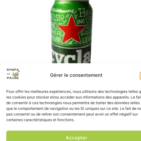
Gérer le consentement
Pour offrir les meilleures expériences, nous utilisons des technologies telles 
les cookies pour stocker et/ou accéder aux informations des appareils. Le fai
de consentir à ces technologies nous permettra de traiter des données telles
BIÈRE HEINEKEN 33CL
que le comportement de navigation ou les ID uniques sur ce site. Le fait de n
pas consentir ou de retirer son consentement peut avoir un effet négatif sur
2,45
€
site réalisé par
Prochedemoi.fr
, tous droits réservés
certaines caractéristiques et fonctions.
mentions légales
|
conditions générales de vente
Accepter