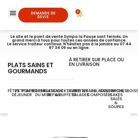
0
DEMANDE DE
DEVIS
Le site et le point de vente Sympa la Pause sont fermés. Un
grand merci à tous pour toutes ces années de confiance.
Le service traiteur continue. N'hésitez pas à le joindre au 07 44
87 34 09 ou en ligne.
À RETIRER SUR PLACE OU
PLATS SAINS ET
EN LIVRAISON
GOURMANDS
FÊTES
PETIT-
PLATS
DESSERTS
FORMULES
PLATEAUX
COCKTAILS
DIVERS
PETITES
WRAPS
SALADES
SANDWICHES
TARTES,
BOIS
DÉJEUNER
DU MIDI
REPAS
& BUFFETS
SALADES
COMPOSÉES
CAKES
SALÉS
&
SOUPES