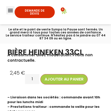
0
DEMANDE DE
DEVIS
Le site et le point de vente Sympa la Pause sont fermés. Un
grand merci à tous pour toutes ces années de confiance.
Le service traiteur continue. N'hésitez pas à le joindre au 07 44
87 34 09 ou en ligne.
BIÈRE HEINEKEN 33CL
A consommer avec modération. Photo non
contractuelle.
2,45
€
AJOUTER AU PANIER
– Livraison dans les sociétés : commande avant 10h
pour les lunchs midi
– Prestations traiteur : commande la veille pour les