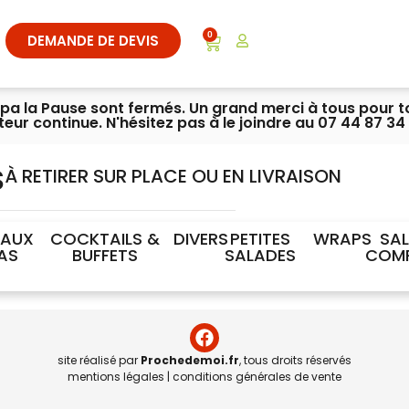
0
DEMANDE DE DEVIS
ympa la Pause sont fermés. Un grand merci à tous pour 
iteur continue. N'hésitez pas à le joindre au 07 44 87 34 
S
À RETIRER SUR PLACE OU EN LIVRAISON
EAUX
COCKTAILS &
DIVERS
PETITES
WRAPS
SA
AS
BUFFETS
SALADES
COM
site réalisé par
Prochedemoi.fr
, tous droits réservés
mentions légales
|
conditions générales de vente