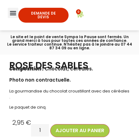
0
DEMANDE DE
DEVIS
Le site et le point de vente Sympa la Pause sont fermés. Un
grand merci à tous pour toutes ces années de confiance.
Le service traiteur continue. N'hésitez pas à le joindre au 07 44
87 34 09 ou en ligne.
ROSE DES SABLES
Composition :
Chocolat, céréales.
Photo non contractuelle.
La gourmandise du chocolat croustillant avec des céréales
.
Le paquet de cinq.
2,95
€
AJOUTER AU PANIER