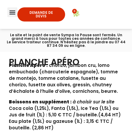
0
DEMANDE DE
DEVIS
Le site et le point de vente Sympa la Pause sont fermés. Un
grand merci à tous pour toutes ces années de confiance.
Le service traiteur continue. N'hésitez pas à le joindre au 07 44
87 34 09 ou en ligne.
PLANCHE APÉRO
Planche Apéro :
chorizo, jambon cru, lomo
embuchado (charcuterie espagnole), tomme
de montejo, tomme catalane, fusette au
chorizo, fusette aux olives, gressin, chutney
d’échalote à l’huile d’olive, cornichons, beurre.
Boissons en supplément :
à choisir sur le site
Coca cola (1,25L), Fanta (1,5L), Ice Tea (1,5L) ou
Jus de fruit (1L) : 5,10 € TTC / bouteille.(4,64 HT)
Eau plate (1,5L) ou gazeuse (1L) : 3,15 € TTC /
bouteille. (2,86 HT)