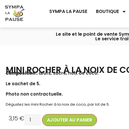
SYMPA LA PAUSE
BOUTIQUE
Le site et le point de vente S
Le service tra
MINI ROCHER À LA NOIX DE 
Composition :
œufs, sucre, noix de coco.
Le sachet de 5.
Photo non contractuelle.
Dégustez les mini Rocher à la noix de coco, par lot de 5.
3,15
€
AJOUTER AU PANIER