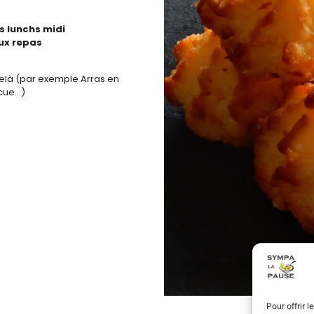
s lunchs midi
aux repas
elà (par exemple Arras en
ecue…)
Pour offrir 