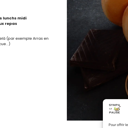
s lunchs midi
aux repas
elà (par exemple Arras en
ecue…)
Pour offrir 