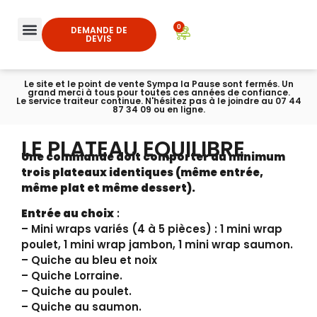
0
DEMANDE DE
DEVIS
Le site et le point de vente Sympa la Pause sont fermés. Un
grand merci à tous pour toutes ces années de confiance.
Le service traiteur continue. N'hésitez pas à le joindre au 07 44
87 34 09 ou en ligne.
LE PLATEAU EQUILIBRE
Une commande doit comporter au minimum
trois plateaux identiques (même entrée,
même plat et même dessert).
Entrée au choix
:
– Mini wraps variés (4 à 5 pièces) : 1 mini wrap
poulet, 1 mini wrap jambon, 1 mini wrap saumon.
– Quiche au bleu et noix
– Quiche Lorraine.
– Quiche au poulet.
– Quiche au saumon.