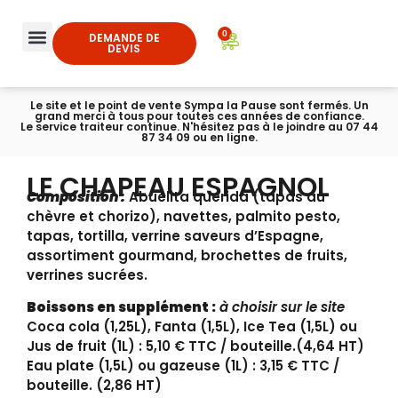
0
DEMANDE DE
DEVIS
Le site et le point de vente Sympa la Pause sont fermés. Un
grand merci à tous pour toutes ces années de confiance.
Le service traiteur continue. N'hésitez pas à le joindre au 07 44
87 34 09 ou en ligne.
LE CHAPEAU ESPAGNOL
Composition :
Abuelita querida (tapas au
chèvre et chorizo), navettes, palmito pesto,
tapas, tortilla, verrine saveurs d’Espagne,
assortiment gourmand, brochettes de fruits,
verrines sucrées.
Boissons en supplément :
à choisir sur le site
Coca cola (1,25L), Fanta (1,5L), Ice Tea (1,5L) ou
Jus de fruit (1L) : 5,10 € TTC / bouteille.(4,64 HT)
Eau plate (1,5L) ou gazeuse (1L) : 3,15 € TTC /
bouteille. (2,86 HT)