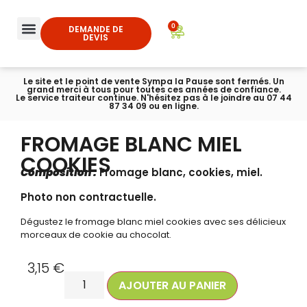
0
DEMANDE DE
DEVIS
Le site et le point de vente Sympa la Pause sont fermés. Un
grand merci à tous pour toutes ces années de confiance.
Le service traiteur continue. N'hésitez pas à le joindre au 07 44
87 34 09 ou en ligne.
FROMAGE BLANC MIEL
COOKIES
Composition :
Fromage blanc, cookies, miel.
Photo non contractuelle.
Dégustez le fromage blanc miel cookies avec ses délicieux
morceaux de cookie au chocolat.
3,15
€
AJOUTER AU PANIER