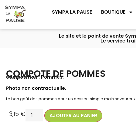
SYMPA LA PAUSE
BOUTIQUE
Le site et le point de vente S
Le service tra
COMPOTE DE POMMES
Composition
: Pommes.
Photo non contractuelle.
Le bon goût des pommes pour un dessert simple mais savoureux
3,15
€
AJOUTER AU PANIER