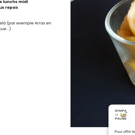
s lunchs midi
aux repas
elà (par exemple Arras en
ecue…)
Pour offrir 