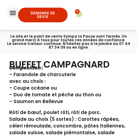
0
DEMANDE DE
DEVIS
Le site et le point de vente Sympa la Pause sont fermés. Un
grand merci à tous pour toutes ces années de confiance.
Le service traiteur continue. N'hésitez pas à le joindre au 07 44
87 34 09 ou en ligne.
BUFFET CAMPAGNARD
Composition :
– Farandole de charcuterie
avec au choix :
– Coupe océane ou
– Duo de tomate et pêche au thon ou
– Saumon en Bellevue
Rôti de bœuf, poulet rôti, rôti de porc.
Salade au choix (5 sortes) : Carottes râpées,
céleri rémoulade, concombre, pâtes italiennes,
salade suisse, salade piémontaise, salade